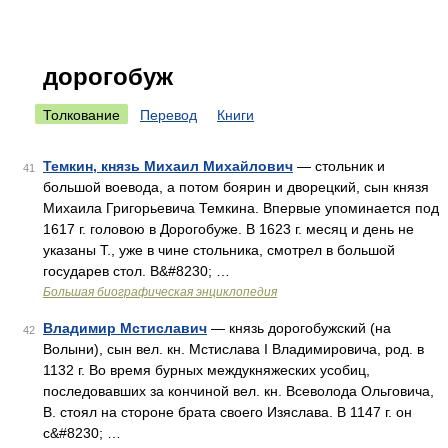
дорогобуж
Толкование
Перевод
Книги
Темкин, князь Михаил Михайлович
— стольник и
41
большой воевода, а потом боярин и дворецкий, сын князя
Михаила Григорьевича Темкина. Впервые упоминается под
1617 г. головою в Дорогобуже. В 1623 г. месяц и день не
указаны T., уже в чине стольника, смотрел в большой
государев стол. В&#8230; …
Большая биографическая энциклопедия
Владимир Мстиславич
— князь дорогобужский (на
42
Волыни), сын вел. кн. Мстислава I Владимировича, род. в
1132 г. Во время бурных междукняжеских усобиц,
последовавших за кончиной вел. кн. Всеволода Ольговича,
В. стоял на стороне брата своего Изяслава. В 1147 г. он
с&#8230; …