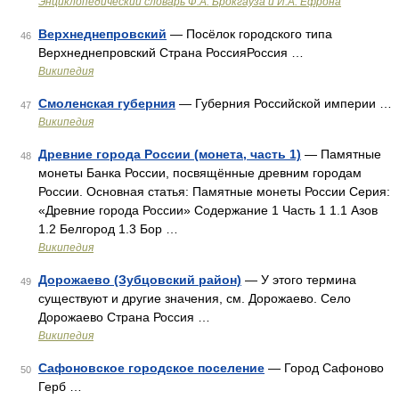
Энциклопедический словарь Ф.А. Брокгауза и И.А. Ефрона
Верхнеднепровский
— Посёлок городского типа
46
Верхнеднепровский Страна РоссияРоссия …
Википедия
Смоленская губерния
— Губерния Российской империи …
47
Википедия
Древние города России (монета, часть 1)
— Памятные
48
монеты Банка России, посвящённые древним городам
России. Основная статья: Памятные монеты России Серия:
«Древние города России» Содержание 1 Часть 1 1.1 Азов
1.2 Белгород 1.3 Бор …
Википедия
Дорожаево (Зубцовский район)
— У этого термина
49
существуют и другие значения, см. Дорожаево. Село
Дорожаево Страна Россия …
Википедия
Сафоновское городское поселение
— Город Сафоново
50
Герб …